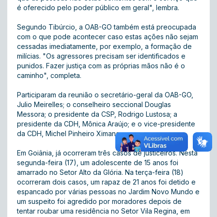
é oferecido pelo poder público em geral", lembra.
Segundo Tibúrcio, a OAB-GO também está preocupada
com o que pode acontecer caso estas ações não sejam
cessadas imediatamente, por exemplo, a formação de
milícias. "Os agressores precisam ser identificados e
punidos. Fazer justiça com as próprias mãos não é o
caminho", completa.
Participaram da reunião o secretário-geral da OAB-GO,
Julio Meirelles; o conselheiro seccional Douglas
Messora; o presidente da CSP, Rodrigo Lustosa; a
presidente da CDH, Mônica Araújo; e o vice-presidente
da CDH, Michel Pinheiro Ximango.
Em Goiânia, já ocorreram três casos de justiceiros. Nesta
segunda-feira (17), um adolescente de 15 anos foi
amarrado no Setor Alto da Glória. Na terça-feira (18)
ocorreram dois casos, um rapaz de 21 anos foi detido e
espancado por várias pessoas no Jardim Novo Mundo e
um suspeito foi agredido por moradores depois de
tentar roubar uma residência no Setor Vila Regina, em