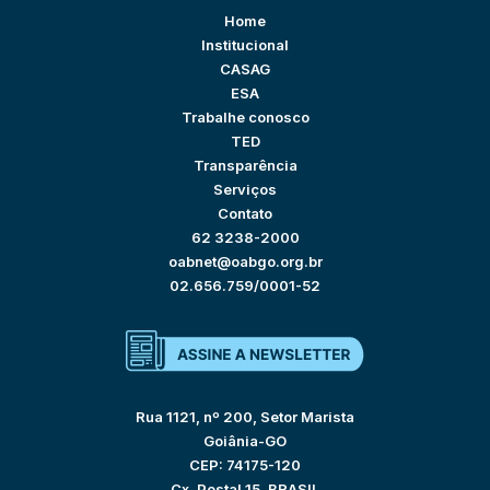
Home
Institucional
CASAG
ESA
Trabalhe conosco
TED
Transparência
Serviços
Contato
62 3238-2000
oabnet@oabgo.org.br
02.656.759/0001-52
Rua 1121, nº 200, Setor Marista
Goiânia-GO
CEP: 74175-120
Cx. Postal 15, BRASIL