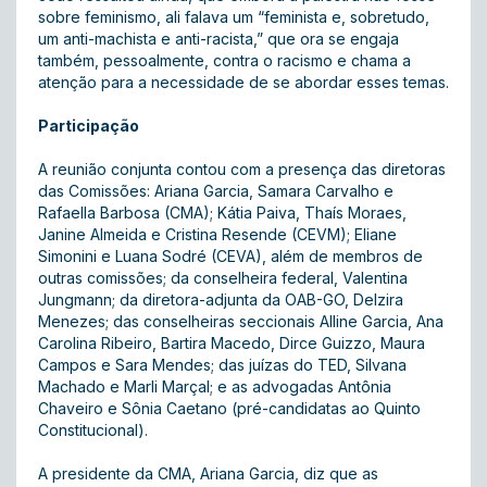
sobre feminismo, ali falava um “feminista e, sobretudo,
um anti-machista e anti-racista,” que ora se engaja
também, pessoalmente, contra o racismo e chama a
atenção para a necessidade de se abordar esses temas.
Participação
A reunião conjunta contou com a presença das diretoras
das Comissões: Ariana Garcia, Samara Carvalho e
Rafaella Barbosa (CMA); Kátia Paiva, Thaís Moraes,
Janine Almeida e Cristina Resende (CEVM); Eliane
Simonini e Luana Sodré (CEVA), além de membros de
outras comissões; da conselheira federal, Valentina
Jungmann; da diretora-adjunta da OAB-GO, Delzira
Menezes; das conselheiras seccionais Alline Garcia, Ana
Carolina Ribeiro, Bartira Macedo, Dirce Guizzo, Maura
Campos e Sara Mendes; das juízas do TED, Silvana
Machado e Marli Marçal; e as advogadas Antônia
Chaveiro e Sônia Caetano (
pré-candidatas ao Quinto
Constitucional
).
A presidente da CMA, Ariana Garcia, diz que as