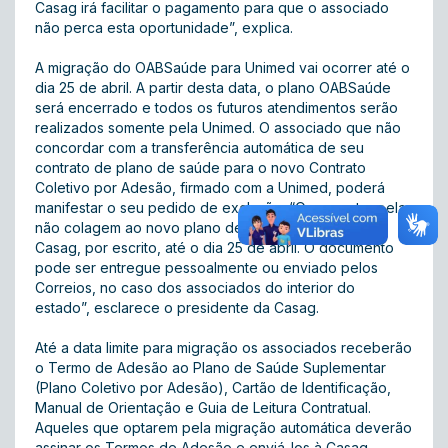
Casag irá facilitar o pagamento para que o associado
não perca esta oportunidade”, explica.
A migração do OABSaúde para Unimed vai ocorrer até o
dia 25 de abril. A partir desta data, o plano OABSaúde
será encerrado e todos os futuros atendimentos serão
realizados somente pela Unimed. O associado que não
concordar com a transferência automática de seu
contrato de plano de saúde para o novo Contrato
Coletivo por Adesão, firmado com a Unimed, poderá
manifestar o seu pedido de exclusão. “Quem optar pela
não colagem ao novo plano deverá se manifestar à
Casag, por escrito, até o dia 25 de abril. O documento
pode ser entregue pessoalmente ou enviado pelos
Correios, no caso dos associados do interior do
estado”, esclarece o presidente da Casag.
Até a data limite para migração os associados receberão
o Termo de Adesão ao Plano de Saúde Suplementar
(Plano Coletivo por Adesão), Cartão de Identificação,
Manual de Orientação e Guia de Leitura Contratual.
Aqueles que optarem pela migração automática deverão
assinar os Termos de Adesão e enviá-los à Casag,