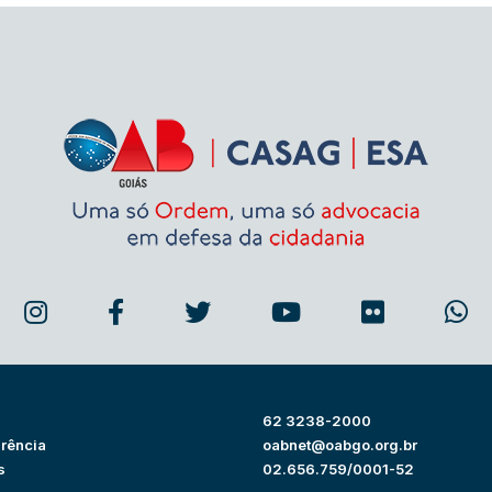
62 3238-2000
rência
oabnet@oabgo.org.br
s
02.656.759/0001-52