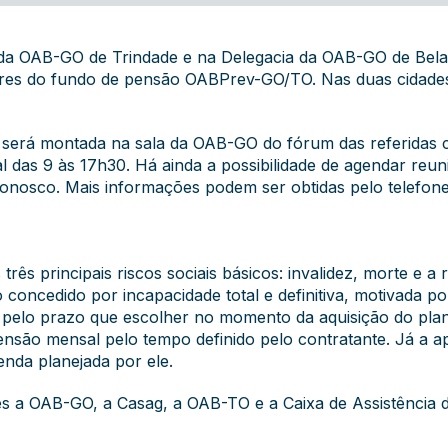
a OAB-GO de Trindade e na Delegacia da OAB-GO de Bela V
ltores do fundo de pensão OABPrev-GO/TO. Nas duas cidades
s será montada na sala da OAB-GO do fórum das referidas 
cal das 9 às 17h30. Há ainda a possibilidade de agendar reu
onosco. Mais informações podem ser obtidas pelo telefon
rês principais riscos sociais básicos: invalidez, morte e a
o concedido por incapacidade total e definitiva, motivada 
 pelo prazo que escolher no momento da aquisição do plan
ão mensal pelo tempo definido pelo contratante. Já a a
enda planejada por ele.
 a OAB-GO, a Casag, a OAB-TO e a Caixa de Assistência 