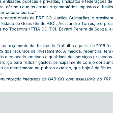
 entidades públicas e privadas, sindicatos e federações de
a, afirmou que os cortes orçamentários impostos à Justiç
r critério técnico”.
ocuradora-chefe da PRT-GO, Janilda Guimarães, o presiden
Estado de Goiás (Sinttel-GO), Alessandro Torres, e o pre
 e no Tocantins (FTIA GO-TO), Edvard Pereira de Souza, a
e no orçamento da Justiça do Trabalho a partir de 2016 fo
0% dos recursos de investimento. A medida, repentina, te
ás e colocado em risco a qualidade dos serviços prestados.
 esforço para reduzir gastos, principalmente com o consum
io de atendimento ao público externo, que hoje é de 8h às 
h.
 Comunicação Integrada da OAB-GO, com assessoria do TRT 