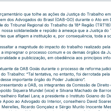
rçamentário que tolhe as ações da Justiça do Trabalho em G
rdem dos Advogados do Brasil (OAB-GO) durante o Ato em D
ede do Tribunal Regional do Trabalho da 18ª Região (TRT18)
nossa solidariedade e repúdio à ameaça que a Justiça do 
es que afligem a instituição e, por consequência, toda a so
essaltar a magnitude do impacto do trabalho realizado pela
m a impregnar o processo comum e os demais órgãos da Jus
alidade e publicização, em obediência aos princípios inform
uante da OAB Goiás durante o processo de reforma judiciá
do Trabalho: “Tal tentativa, no entanto, foi derrotada pela 
desse importante órgão do Poder Judiciário”.
presentando a OAB, os integrantes da Comissão de Direito 
opoldo Siqueira Mundel (vice) e Silvana Machado de Barros 
elheiro Rafael Lara; a presidente o Instituto Goiano do Di
de Apoio ao Advogado do Interior, conselheiro David Soares
eirelles, Ricardo Gonçalez e Sérgio Murilo Inocente Mess