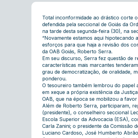
Total inconformidade ao drástico corte o
defendida pela seccional de Goiás da O
na tarde desta segunda-feira (30), na s
“Novamente estamos aqui hipotecando a 
esforços para que haja a revisão dos cort
da OAB Goiás, Roberto Serra.
Em seu discurso, Serra fez questão de r
características mais marcantes tendera
grau de democratização, de oralidade, mor
ponderou.
O tesoureiro também lembrou do papel at
em xeque a própria existência da Justiça 
OAB, que na época se mobilizou a favor 
Além de Roberto Serra, participaram, re
(presidente), o conselheiro seccional Le
Escola Superior da Advocacia (ESA), cons
Carla Zanini; o presidente da Comissão 
Luciano Cardoso, José Humberto Abrão M