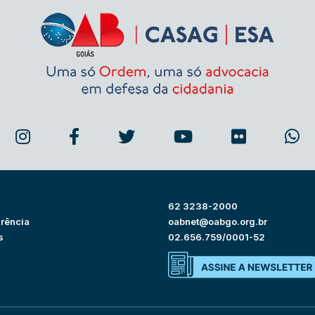
62 3238-2000
rência
oabnet@oabgo.org.br
s
02.656.759/0001-52