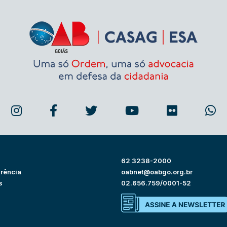
62 3238-2000
rência
oabnet@oabgo.org.br
s
02.656.759/0001-52