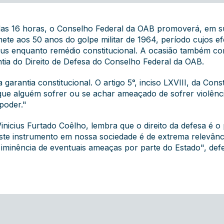
r das 16 horas, o Conselho Federal da OAB promoverá, em 
te aos 50 anos do golpe militar de 1964, período cujos efei
pus enquanto remédio constitucional. A ocasião também co
ia do Direito de Defesa do Conselho Federal da OAB.
rantia constitucional. O artigo 5°, inciso LXVIII, da Const
e alguém sofrer ou se achar ameaçado de sofrer violênc
poder."
icius Furtado Coêlho, lembra que o direito da defesa é o p
te instrumento em nossa sociedade é de extrema relevânci
iminência de eventuais ameaças por parte do Estado", def