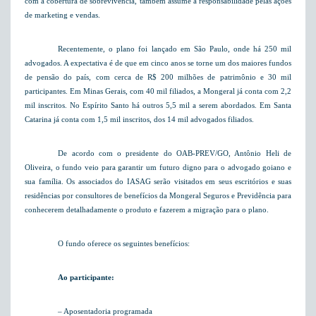
com a cobertura de sobrevivência, também assume a responsabilidade pelas ações
de marketing e vendas.
Recentemente, o plano foi lançado
em São Paulo
, onde há 250 mil
advogados. A expectativa é de que em cinco anos se torne um dos maiores fundos
de pensão do país, com cerca de R$ 200 milhões de patrimônio e 30 mil
participantes.
Em Minas Gerais
, com 40 mil filiados, a Mongeral já conta com 2,2
mil inscritos. No Espírito Santo há outros 5,5 mil a serem abordados.
Em Santa
Catarina
já conta com 1,5 mil inscritos, dos 14 mil advogados filiados.
De acordo com o presidente do OAB-PREV/GO, Antônio Heli de
Oliveira, o fundo veio para garantir um futuro digno para o advogado goiano e
sua família. Os associados do IASAG serão visitados em seus escritórios e suas
residências por consultores de benefícios da Mongeral Seguros e Previdência para
conhecerem detalhadamente o produto e fazerem a migração para o plano.
O fundo oferece os seguintes benefícios:
Ao participante:
– Aposentadoria programada