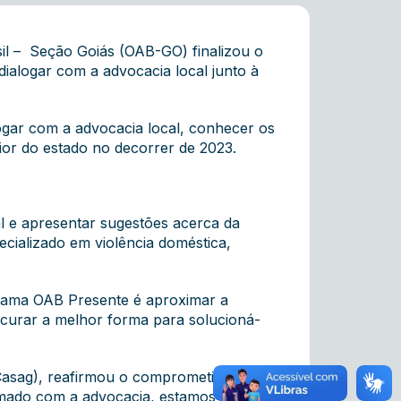
il – Seção Goiás (OAB-GO) finalizou o
dialogar com a advocacia local junto à
logar com a advocacia local, conhecer os
rior do estado no decorrer de 2023.
al e apresentar sugestões acerca da
ializado em violência doméstica,
grama OAB Presente é aproximar a
ocurar a melhor forma para solucioná-
(Casag), reafirmou o comprometimento da
mado com a advocacia, estamos à