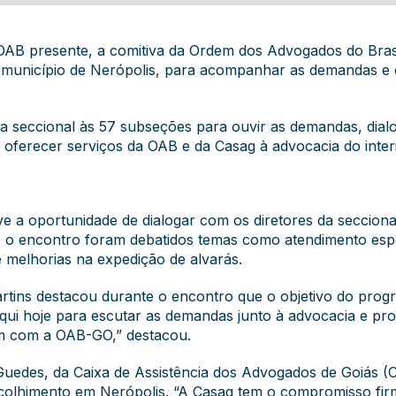
 OAB presente, a comitiva da Ordem dos Advogados do Bras
 o município de Nerópolis, para acompanhar as demandas e 
a da seccional às 57 subseções para ouvir as demandas, dia
e oferecer serviços da OAB e da Casag à advocacia do inte
ve a oportunidade de dialogar com os diretores da seccion
o encontro foram debatidos temas como atendimento espec
e melhorias na expedição de alvarás.
rtins destacou durante o encontro que o objetivo do pro
aqui hoje para escutar as demandas junto à advocacia e pr
tem com a OAB-GO,” destacou.
 Guedes, da Caixa de Assistência dos Advogados de Goiás 
colhimento em Nerópolis. “A Casag tem o compromisso fir