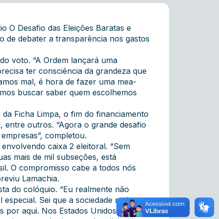
io O Desafio das Eleições Baratas e
 de debater a transparência nos gastos
 do voto. “A Ordem lançará uma
recisa ter consciência da grandeza que
otamos mal, é hora de fazer uma mea-
evemos buscar saber quem escolhemos
 da Ficha Limpa, o fim do financiamento
, entre outros. “Agora o grande desafio
as empresas”, completou.
envolvendo caixa 2 eleitoral. “Sem
uas mais de mil subseções, está
sil. O compromisso cabe a todos nós
 previu Lamachia.
sta do colóquio. “Eu realmente não
 especial. Sei que a sociedade muito se
s por aqui. Nos Estados Unidos, as