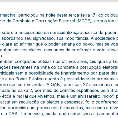
machia, participou na noite desta terça-feira (7) do colóqu
o de Combate à Corrupção Eleitoral (MCCE), com o intuito
 sobre a necessidade da conscientização acerca do poder
abordando seu significado, sua importância. A sociedade p
l é clara ao afirmar que o poder emana do povo, mas se v
anhar nossos eleitos, mas antes de confirmar o voto, d
ou.
mbém conquistas obtidas nos últimos anos, tais quais a Lei
ações relevantes na linha do combate à corrupção eleitoral
nicipais sem a possibilidade de financiamento por parte d
de e do Poder Público quanto à possibilidade de problemas 
terão que se reinventar. A OAB, com suas 27 seccionais e s
te ao caixa 2, por meio de comitês espalhados pelo Bra
 ética e moral que vivemos, mas é um alvissareiro início”,
lista em regulação de pleitos e despesas, foi o conferenci
enho aprendido um pouco nos últimos dias, mas nada a nível
ue é a OAB. Tenho visto, ainda, quão caras são as campanha