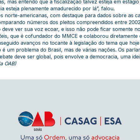
as, mas entendo que a fiscalização talvez esteja em estágio
a esteja plenamente amadurecido por lá”, falou.
ções norte-americanas, com destaque para dados sobre as
omparando números dos pleitos compreendidos entre 200
 deve ver sua voz ecoar, e isso não pode ficar somente n
on Reis, que é cofundador do MMCE e colaborou diretamente 
eguido avanços no tocante à legislação do tema que hoje 
ão é um problema do Brasil, mas de várias nações. Os parl
ate deve ser global, pois envolve a democracia, uma idei
da OAB)