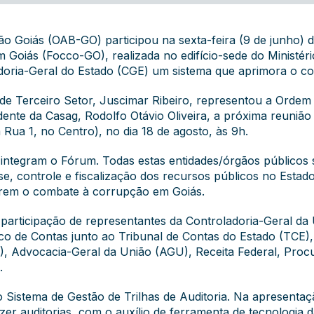
o Goiás (OAB-GO) participou na sexta-feira (9 de junho) 
oiás (Focco-GO), realizada no edifício-sede do Ministéri
doria-Geral do Estado (CGE) um sistema que aprimora o co
de Terceiro Setor, Juscimar Ribeiro, representou a Ordem 
idente da Casag, Rodolfo Otávio Oliveira, a próxima reuniã
 Rua 1, no Centro), no dia 18 de agosto, às 9h.
 integram o Fórum. Todas estas entidades/órgãos público
sse, controle e fiscalização dos recursos públicos no Estado
orem o combate à corrupção em Goiás.
articipação de representantes da Controladoria-Geral da
ico de Contas junto ao Tribunal de Contas do Estado (TCE),
), Advocacia-Geral da União (AGU), Receita Federal, Procu
.
 Sistema de Gestão de Trilhas de Auditoria. Na apresentaç
azer auditorias, com o auxílio de ferramenta de tecnologia 