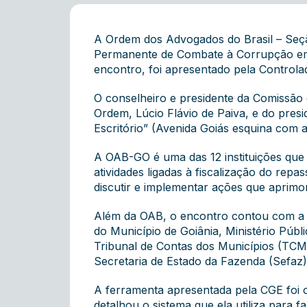
A Ordem dos Advogados do Brasil – Seçã
Permanente de Combate à Corrupção em G
encontro, foi apresentado pela Controla
O conselheiro e presidente da Comissão 
Ordem, Lúcio Flávio de Paiva, e do pres
Escritório” (Avenida Goiás esquina com a
A OAB-GO é uma das 12 instituições que
atividades ligadas à fiscalização do repa
discutir e implementar ações que aprim
Além da OAB, o encontro contou com a p
do Município de Goiânia, Ministério Públ
Tribunal de Contas dos Municípios (TCM
Secretaria de Estado da Fazenda (Sefaz)
A ferramenta apresentada pela CGE foi o
detalhou o sistema que ela utiliza para f