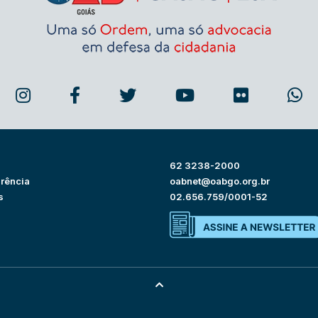
62 3238-2000
rência
oabnet@oabgo.org.br
s
02.656.759/0001-52