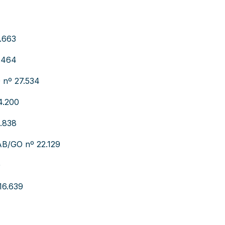
.663
.464
 nº 27.534
4.200
4.838
AB/GO nº 22.129
0
16.639