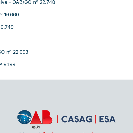
ilva – OAB/GO nº 22.748
º 16.660
30.749
GO nº 22.093
º 9.199