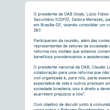
O presidente da OAB Goiás, Lúcio Flávio 
Securitário (CDPS), Delzira Menezes, pa
em Brasília-DF, visando consolidar um c
287.
Participaram da reunião, além das comis
representantes de setores da sociedade c
reforma nos moldes que estamos comenta
benefícios previdenciários e assistenciai
O presidente nacional da OAB, Claudio L
colaboração para uma reforma que não se
civil organizada é, para nós, parte es
expectativa de vida e outros precisam s
sociedade brasileira, isso é direito e d
acarretem prejuízos a nós”.
Com objetivo de discutir junto à comuni
versa sobre a Reforma Previdenciária, a