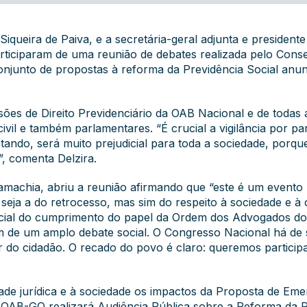
Siqueira de Paiva, e a secretária-geral adjunta e presidente
rticiparam de uma reunião de debates realizada pelo Consel
onjunto de propostas à reforma da Previdência Social anu
sões de Direito Previdenciário da OAB Nacional e de todas 
ivil e também parlamentares. “É crucial a vigilância por p
ndo, será muito prejudicial para toda a sociedade, porqu
s”, comenta Delzira.
amachia, abriu a reunião afirmando que “este é um evento 
ja a do retrocesso, mas sim do respeito à sociedade e à 
sencial do cumprimento do papel da Ordem dos Advogados do
im de um amplo debate social. O Congresso Nacional há de
ever do cidadão. O recado do povo é claro: queremos partici
dade jurídica e à sociedade os impactos da Proposta de Em
 OAB-GO realizará Audiência Pública sobre a Reforma da Pr