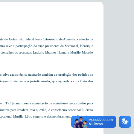
ia de Goiás, juiz federal Jesus Crisóstomo de Almeida, a adoção de
ntro teve a participação do vice-presidente da Seccional, Henrique
os conselheiros secconais Luciano Mtanios Hanna e Murillo Macedo
 os advogados têm se queixado também da proibição dos pedidos de
atingem diretamente o jurisdicionado, que aguarda a conclusão dos
 o TRF já autorizou a contratação de contadores terceirizados para
rnativa para resolver essa questão, o conselheiro seccional Luciano
ro seccional Murillo Lôbo sugeriu o desmembramento da Contadoria,