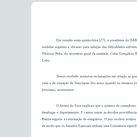
Em reunião nesta quinta-feira (27), o presidente da OAB
medidas urgentes e eficazes para solução das dificuldades enfrent
Tibúrcio Peña; do secretário-geral da entidade, Celso Gonçalves
Lobo.
Temos recebido inúmeras reclamações em relação ao gr
vista e de extração de fotocópias dos autos quando os mesmos e
processos, acrescentou.
O diretor do Foro explicou que o número de contadores é
desafogar o departamento. E vamos tomar as devidas providências e
Hanna sugeriu a contratação de estagiários. O juiz recebeu avali
de modo que os Juizados Especiais tenham uma Contadoria específ