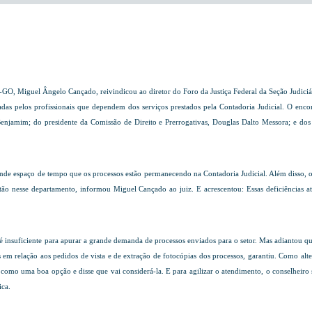
-GO, Miguel Ângelo Cançado, reivindicou ao diretor do Foro da Justiça Federal da Seção Judiciár
adas pelos profissionais que dependem dos serviços prestados pela Contadoria Judicial. O enco
 Benjamim; do presidente da Comissão de Direito e Prerrogativas, Douglas Dalto Messora; e d
ande espaço de tempo que os processos estão permanecendo na Contadoria Judicial. Além disso,
stão nesse departamento, informou Miguel Cançado ao juiz. E acrescentou: Essas deficiências 
 insuficiente para apurar a grande demanda de processos enviados para o setor. Mas adiantou que
m relação aos pedidos de vista e de extração de fotocópias dos processos, garantiu. Como alte
ou como uma boa opção e disse que vai considerá-la. E para agilizar o atendimento, o conselhei
ica.