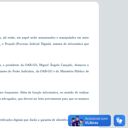
dos, até então, em papel serão armazenados e manipulados em meio
, o Projudi (Processo Judicial Digital), sistema de informática que
ma, o presidente da OAB-GO, Miguel Ângelo Cançado, destacou o
ntantes do Poder Judiciário, da OAB-GO e do Ministério Público de
os frequentes. Além da função informativa, no sentido de realizar
s advogados, que deverá ser feito previamente para que os mesmos
icados digitais que darão a garantia de identificação, segurança,