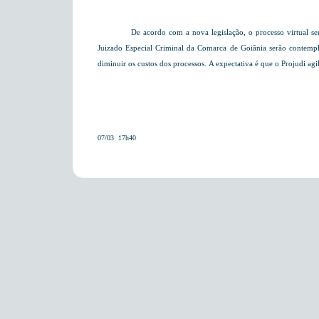
De acordo com a nova legislação, o processo virtual será
Juizado Especial Criminal da Comarca de Goiânia serão contemp
diminuir os custos dos processos.
A expectativa é que o Projudi ag
07/03  17h40