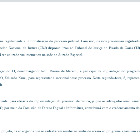
e regulamenta a informatização do processo judicial. Com isso, os atos processuais registra
onselho Nacional de Justiça (CNJ) disponibilizou ao Tribunal de Justiça do Estado de Goiás (TJ)
ser utilizado via internet ou na sede do Juizado Especial.
ação do TJ,
desembargador Jamil Pereira de Macedo
, a participar da implantação do progra
O, Eduardo Kruel, para representar a seccional nesse processo. Nesta segunda-feira, 5, represe
i.
ental para eficácia da implementação do processo eletrônico, já que os advogados serão usuári
O, por meio da Comissão de Direito Digital e Informática, contribuirá com o credenciamento do
rojeto, os advogados que se cadastrarem receberão senha de acesso ao programa e também certif