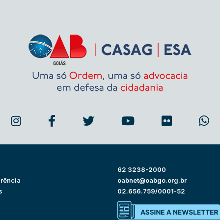
62 3238-2000
rência
oabnet@oabgo.org.br
s
02.656.759/0001-52