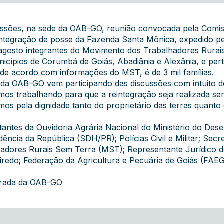
sões, na sede da OAB-GO, reunião convocada pela Comissão
ntegração de posse da Fazenda Santa Mônica, expedido pe
de agosto integrantes do Movimento dos Trabalhadores Rur
unicípios de Corumbá de Goiás, Abadiânia e Alexânia, e pe
de acordo com informações do MST, é de 3 mil famílias.
a OAB-GO vem participando das discussões com intuito de
stamos trabalhando para que a reintegração seja realizada se
os pela dignidade tanto do proprietário das terras quanto 
antes da Ouvidoria Agrária Nacional do Ministério do De
ência da República (SDH/PR); Polícias Civil e Militar; Sec
dores Rurais Sem Terra (MST); Representante Jurídico d
redo; Federação da Agricultura e Pecuária de Goiás (FAEG
grada da OAB-GO