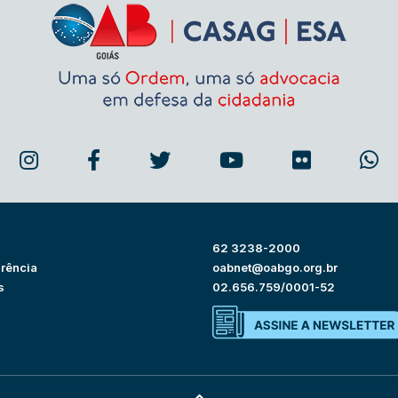
62 3238-2000
rência
oabnet@oabgo.org.br
s
02.656.759/0001-52