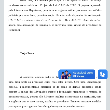
Neste mês, a OAB-GO pediu que a Corregedoria Geral de Justiça
recebesse como subsídio o Projeto de Lei nº 855 de 2003. O projeto, aprovado
pela Câmara dos Deputados, permite a advogados retirar processos de cartórios
judiciais, por uma hora, para tirar cópia. De autoria do deputado Carlos Sampaio
(PSDB-SP), ele altera o Código de Processo Civil (Lei 5869/73). O projeto segue,
agora, para aprovação do Senado e, se aprovado, para sanção do presidente da
República.
Tarja Preta
A Comissão também pediu ao Tribunal de Justiça que identifique com
uma tarja preta os processos cujos réus estão presos. Sem uma identificação
especial, a movimentação cartorária se dá como os demais processos, sendo
comum a queixa dos advogados quanto à localização, tramitação e remessa de
peças processuais, porque não há como localizar os processos na escrivania, com
a urgência que o caso requer, explica o presidente. Estamos tomando medidas
para que as prerrogativas dos advogados sejam respeitadas, ressalta.