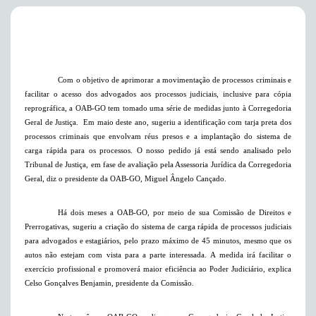
Com o objetivo de aprimorar a movimentação de processos criminais e
facilitar o acesso dos advogados aos processos judiciais, inclusive para cópia
reprográfica, a OAB-GO tem tomado uma série de medidas junto à Corregedoria
Geral de Justiça.
Em maio deste ano, sugeriu a identificação com tarja preta dos
processos criminais que envolvam réus presos e a implantação do sistema de
carga rápida para os processos. O nosso pedido já está sendo analisado pelo
Tribunal de Justiça, em fase de avaliação pela Assessoria Jurídica da Corregedoria
Geral, diz o presidente da OAB-GO, Miguel Ângelo Cançado.
Há dois meses a OAB-GO, por meio de sua Comissão de Direitos e
Prerrogativas, sugeriu a criação do sistema de carga rápida de processos judiciais
para advogados e estagiários, pelo prazo máximo de 45 minutos, mesmo que os
autos não estejam com vista para a parte interessada. A medida irá facilitar o
exercício profissional e promoverá maior eficiência ao Poder Judiciário, explica
Celso Gonçalves Benjamin, presidente da Comissão.