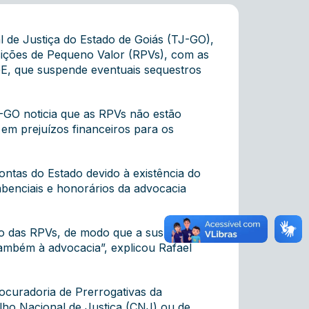
 de Justiça do Estado de Goiás (TJ-GO),
sições de Pequeno Valor (RPVs), com as
GE, que suspende eventuais sequestros
B-GO noticia que as RPVs não estão
em prejuízos financeiros para os
ontas do Estado devido à existência do
benciais e honorários da advocacia
nto das RPVs, de modo que a suspensão
ambém à advocacia”, explicou Rafael
rocuradoria de Prerrogativas da
elho Nacional de Justiça (CNJ) ou de