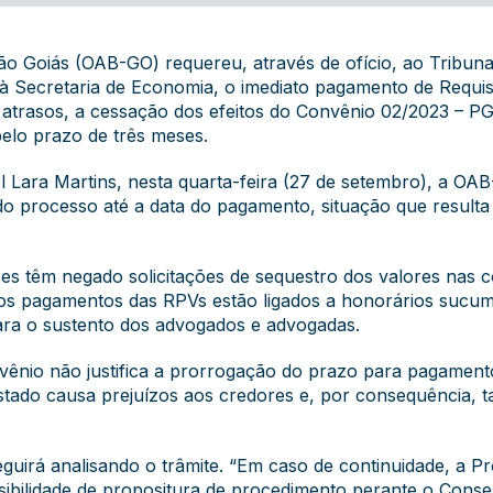
o Goiás (OAB-GO) requereu, através de ofício, ao Tribunal
 à Secretaria de Economia , o imediato pagamento de Requi
e atrasos, a cessação dos efeitos do Convênio 02/2023 – P
elo prazo de três meses.
el Lara Martins, nesta quarta-feira (27 de setembro), a OA
o processo até a data do pagamento, situação que resulta 
ízes têm negado solicitações de sequestro dos valores nas c
s pagamentos das RPVs estão ligados a honorários sucum
para o sustento dos advogados e advogadas.
nvênio não justifica a prorrogação do prazo para pagame
stado causa prejuízos aos credores e, por consequência, t
guirá analisando o trâmite. “Em caso de continuidade, a P
ossibilidade de propositura de procedimento perante o Cons