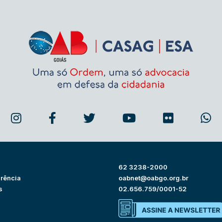
62 3238-2000
rência
oabnet@oabgo.org.br
s
02.656.759/0001-52