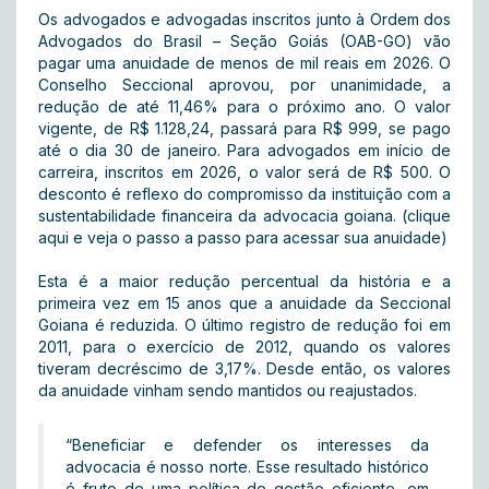
Os advogados e advogadas inscritos junto à Ordem dos
Advogados do Brasil – Seção Goiás (OAB-GO) vão
pagar uma anuidade de menos de mil reais em 2026. O
Conselho Seccional aprovou, por unanimidade, a
redução de até 11,46% para o próximo ano. O valor
vigente, de R$ 1.128,24, passará para R$ 999, se pago
até o dia 30 de janeiro. Para advogados em início de
carreira, inscritos em 2026, o valor será de R$ 500. O
desconto é reflexo do compromisso da instituição com a
sustentabilidade financeira da advocacia goiana. (
clique
aqui e veja o passo a passo para acessar sua anuidade
)
Esta é a maior redução percentual da história e a
primeira vez em 15 anos que a anuidade da Seccional
Goiana é reduzida. O último registro de redução foi em
2011, para o exercício de 2012, quando os valores
tiveram decréscimo de 3,17%. Desde então, os valores
da anuidade vinham sendo mantidos ou reajustados.
“Beneficiar e defender os interesses da
advocacia é nosso norte. Esse resultado histórico
é fruto de uma política de gestão eficiente, em