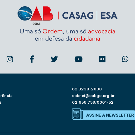
62 3238-2000
rência
oabnet@oabgo.org.br
s
02.656.759/0001-52