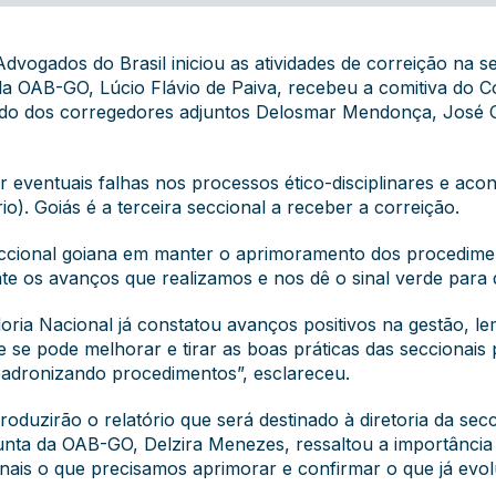
dvogados do Brasil iniciou as atividades de correição na 
 da OAB-GO, Lúcio Flávio de Paiva, recebeu a comitiva do 
ado dos corregedores adjuntos Delosmar Mendonça, José C
igir eventuais falhas nos processos ético-disciplinares e a
io)
. Goiás é a terceira seccional a receber a correição.
eccional goiana em manter o aprimoramento dos procedimen
e os avanços que realizamos e nos dê o sinal verde para
ria Nacional já constatou avanços positivos na gestão, le
 se pode melhorar e tirar as boas práticas das seccionais 
adronizando procedimentos”, esclareceu.
roduzirão o relatório que será destinado à diretoria da sec
junta da OAB-GO, Delzira Menezes, ressaltou a importância
nais o que precisamos aprimorar e confirmar o que já evol