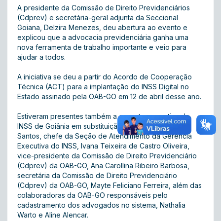
A presidente da Comissão de Direito Previdenciários
(Cdprev) e secretária-geral adjunta da Seccional
Goiana, Delzira Menezes, deu abertura ao evento e
explicou que a advocacia previdenciária ganha uma
nova ferramenta de trabalho importante e veio para
ajudar a todos.
A iniciativa se deu a partir do Acordo de Cooperação
Técnica (ACT) para a implantação do INSS Digital no
Estado assinado pela OAB-GO em 12 de abril desse ano.
Estiveram presentes também a gerente executiva do
INSS de Goiânia em substituição, Maria Luzeni dos
Santos, chefe da Seção de Atendimento da Gerência
Executiva do INSS, Ivana Teixeira de Castro Oliveira,
vice-presidente da Comissão de Direito Previdenciário
(Cdprev) da OAB-GO, Ana Carollina Ribeiro Barbosa,
secretária da Comissão de Direito Previdenciário
(Cdprev) da OAB-GO, Mayte Feliciano Ferreira, além das
colaboradoras da OAB-GO responsáveis pelo
cadastramento dos advogados no sistema, Nathalia
Warto e Aline Alencar.