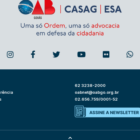
62 3238-2000
rência
oabnet@oabgo.org.br
s
02.656.759/0001-52