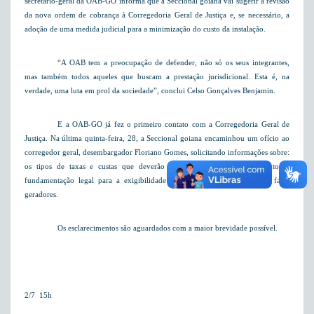
secretário-geral da OAB-GO informa que a Seccional goiana vai sugerir a revisão
da nova ordem de cobrança à Corregedoria Geral de Justiça e, se necessário, a
adoção de uma medida judicial para a minimização do custo da instalação.
“A OAB tem a preocupação de defender, não só os seus integrantes,
mas também todos aqueles que buscam a prestação jurisdicional. Esta é, na
verdade, uma luta em prol da sociedade”, conclui Celso Gonçalves Benjamin.
E a OAB-GO já fez o primeiro contato com a Corregedoria Geral de
Justiça. Na última quinta-feira,
28, a
Seccional goiana encaminhou um ofício ao
corregedor geral, desembargador Floriano Gomes, solicitando informações sobre:
os tipos de taxas e custas que deverão ser recolhidas no procedimento; a
fundamentação legal para a exigibilidade da cobrança e os respectivos fatos
geradores.
Os esclarecimentos são aguardados com a maior brevidade possível.
2/7  15h