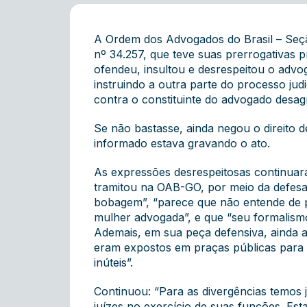
A Ordem dos Advogados do Brasil – Se
nº 34.257, que teve suas prerrogativas pr
ofendeu, insultou e desrespeitou o advog
instruindo a outra parte do processo judi
contra o constituinte do advogado desag
Se não bastasse, ainda negou o direito 
informado estava gravando o ato.
As expressões desrespeitosas continuar
tramitou na OAB-GO, por meio da defesa
bobagem”, “parece que não entende de p
mulher advogada”, e que “seu formalismo
Ademais, em sua peça defensiva, ainda a
eram expostos em praças públicas para o 
inúteis”.
Continuou: “Para as divergências temos j
juízes no exercício de suas funções. Esta