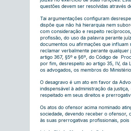
questões devem ser resolvidas através de
Tai argumentações configuram desrespeit
dispõe que não há hierarquia nem subor
com consideração e respeito recíprocos, 
profissão, do uso da palavra perante juí
documentos ou afirmações que influam n
reclamar verbalmente perante qualquer j
artigo 367, §5º e §6º, do Código de Proc
por fim, desrespeito ao artigo 35, IV, d
os advogados, os membros do Ministério P
O desagravo é um ato em favor da Advoc
indispensável à administração da justiça
respeitado em seus direitos e prerrogat
Os atos do ofensor acima nominado ati
sociedade, devendo receber o ofensor, 
às suas prerrogativas profissionais, pois