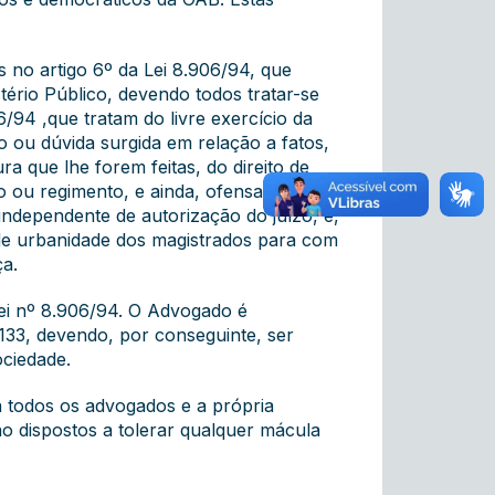
 no artigo 6º da Lei 8.906/94, que
ério Público, devendo todos tratar-se
/94 ,que tratam do livre exercício da
o ou dúvida surgida em relação a fatos,
 que lhe forem feitas, do direito de
o ou regimento, e ainda, ofensas ao
 independente de autorização do juízo, e,
r de urbanidade dos magistrados para com
ça.
ei nº 8.906/94. O Advogado é
 133, devendo, por conseguinte, ser
ociedade.
 todos os advogados e a própria
o dispostos a tolerar qualquer mácula