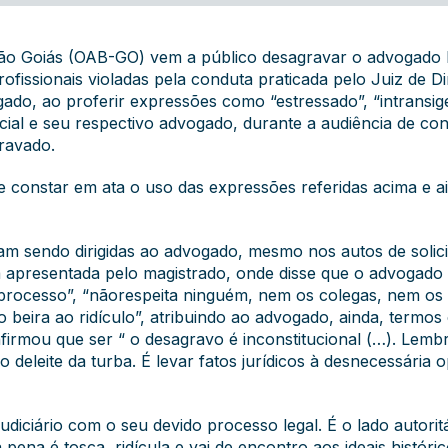
ção Goiás (OAB-GO) vem a público desagravar o advogad
ofissionais violadas pela conduta praticada pelo Juiz de Di
ado, ao proferir expressões como “estressado”, “intransig
cial e seu respectivo advogado, durante a audiência de conc
ravado.
de constar em ata o uso das expressões referidas acima e
am sendo dirigidas ao advogado, mesmo nos autos de solic
 apresentada pelo magistrado, onde disse que o advogado
rocesso”, “nãorespeita ninguém, nem os colegas, nem os 
 beira ao ridículo”, atribuindo ao advogado, ainda, termos
firmou que ser “ o desagravo é inconstitucional (…). Lem
deleite da turba. É levar fatos jurídicos à desnecessária 
udiciário com o seu devido processo legal. É o lado autori
 pena é tosca, ridícula e vai de encontro aos ideais histór