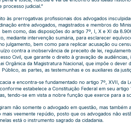
 processo judicial.”
o às prerrogativas profissionais dos advogados insculpidas
dinação entre advogados, magistrados e membros do Minist
bem como, das disposições do artigo 7º, I, X e XI da 8.906
zo, mediante intervenção sumária, para esclarecer equívoc
o julgamento, bem como para replicar acusação ou censura
uízo contra a inobservância de preceito de lei, regulament
esso Civil, que garante o direito à gravação de audiências,
a Lei Orgânica da Magistratura Nacional, que impõe o deve
úblico, as partes, as testemunhas e os auxiliares da justi
acia e encontra-se fundamentado no artigo 7º, XVII, da L
, conforme estabelece a Constituição Federal em seu artigo
ivas, tendo-se em vista a nobre função que exerce para a s
ngiram não somente o advogado em questão, mas também a
o mais veemente repúdio, posto que os advogados não estã
 nelas está o instrumento sagrado da cidadania.