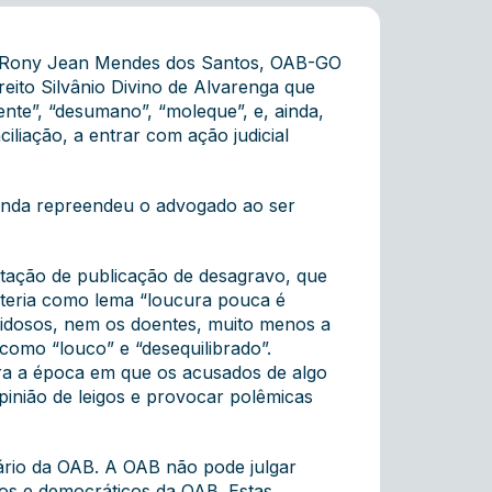
o Rony Jean Mendes dos Santos, OAB-GO
reito Silvânio Divino de Alvarenga que
ente”, “desumano”, “moleque”, e, ainda,
iliação, a entrar com ação judicial
 ainda repreendeu o advogado ao ser
itação de publicação de desagravo, que
 teria como lema “loucura pouca é
idosos, nem os doentes, muito menos a
 como “louco” e “desequilibrado”.
bra a época em que os acusados de algo
opinião de leigos e provocar polêmicas
tário da OAB. A OAB não pode julgar
icos e democráticos da OAB. Estas