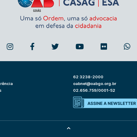
62 3238-2000
rência
oabnet@oabgo.org.br
s
02.656.759/0001-52