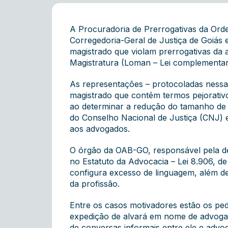
A Procuradoria de Prerrogativas da Ord
Corregedoria-Geral de Justiça de Goiás e
magistrado que violam prerrogativas da 
Magistratura
(Loman – Lei complementar
As representações – protocoladas nessa 
magistrado que contêm termos pejorativos
ao determinar a redução do tamanho de p
do Conselho Nacional de Justiça (CNJ) 
aos advogados.
O órgão da OAB-GO, responsável pela de
no Estatuto da Advocacia – Lei 8.906, d
configura excesso de linguagem, além de
da profissão.
Entre os casos motivadores estão os ped
expedição de alvará em nome de advoga
de conversas informais entre ele e adv