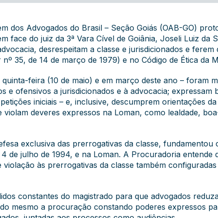
em dos Advogados do Brasil – Seção Goiás (OAB-GO) proto
m face do juiz da 3ª Vara Cível de Goiânia, Joseli Luiz da 
advocacia, desrespeitam a classe e jurisdicionados e ferem
 nº 35, de 14 de março de 1979) e no
Código de Ética da M
quinta-feira (10 de maio) e em março deste ano – foram m
 e ofensivos a jurisdicionados e à advocacia; expressam bl
etições iniciais – e, inclusive, descumprem orientações 
e violam deveres expressos na Loman, como lealdade, boa
fesa exclusiva das prerrogativas da classe, fundamento
e 4 de julho de 1994, e na Loman. A Procuradoria entende q
 violação às prerrogativas da classe também configuradas 
idos constantes do magistrado para que advogados reduzam
do mesmo a procuração constando poderes expressos para
ogados, juntadas aos processos como audiências.