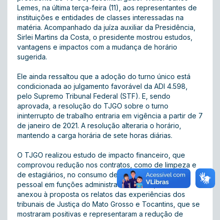
Lemes, na última terça-feira (11), aos representantes de
instituições e entidades de classes interessadas na
matéria. Acompanhado da juíza auxiliar da Presidência,
Sirlei Martins da Costa, o presidente mostrou estudos,
vantagens e impactos com a mudança de horário
sugerida.
Ele ainda ressaltou que a adoção do turno único está
condicionada ao julgamento favorável da ADI 4.598,
pelo Supremo Tribunal Federal (STF). E, sendo
aprovada, a resolução do TJGO sobre o turno
ininterrupto de trabalho entraria em vigência a partir de 7
de janeiro de 2021. A resolução alteraria o horário,
mantendo a carga horária de sete horas diárias.
O TJGO realizou estudo de impacto financeiro, que
comprovou redução nos contratos, como de limpeza e
de estagiários, no consumo de água e energia e de
pessoal em funções administrativas. Ainda, o TJGO
anexou à proposta os relatos das experiências dos
tribunais de Justiça do Mato Grosso e Tocantins, que se
mostraram positivas e representaram a redução de