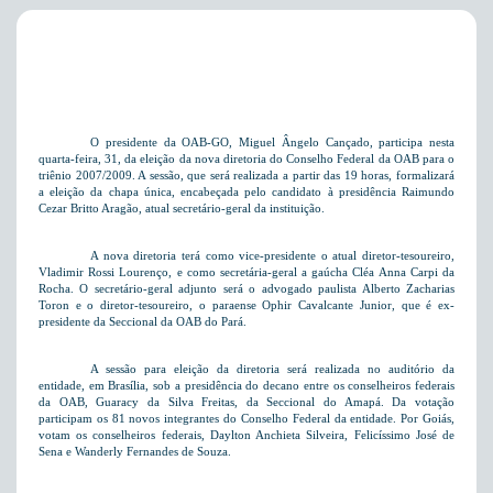
O presidente da OAB-GO, Miguel Ângelo Cançado, participa nesta
quarta-feira, 31, da eleição da nova diretoria do Conselho Federal da OAB para o
triênio 2007/2009. A sessão, que será realizada a partir das 19 horas, formalizará
a eleição da chapa única, encabeçada pelo candidato à presidência
Raimundo
Cezar Britto Aragão, atual secretário-geral da instituição.
A nova diretoria terá como vice-presidente o atual diretor-tesoureiro,
Vladimir Rossi Lourenço, e como secretária-geral a gaúcha Cléa Anna Carpi da
Rocha. O secretário-geral adjunto será o advogado paulista Alberto Zacharias
Toron e o diretor-tesoureiro, o paraense Ophir Cavalcante Junior, que é ex-
presidente da Seccional da OAB do Pará.
A sessão para eleição da diretoria será realizada no auditório da
entidade, em Brasília, sob a presidência do decano entre os conselheiros federais
da OAB, Guaracy da Silva Freitas, da Seccional do Amapá. Da votação
participam os 81 novos integrantes do Conselho Federal da entidade. Por Goiás,
votam os conselheiros federais, Daylton Anchieta Silveira, Felicíssimo José de
Sena e Wanderly Fernandes de Souza.