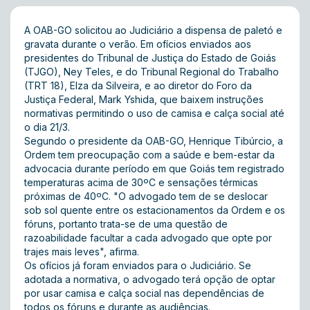
A OAB-GO solicitou ao Judiciário a dispensa de paletó e
gravata durante o verão. Em ofícios enviados aos
presidentes do Tribunal de Justiça do Estado de Goiás
(TJGO), Ney Teles, e do Tribunal Regional do Trabalho
(TRT 18), Elza da Silveira, e ao diretor do Foro da
Justiça Federal, Mark Yshida, que baixem instruções
normativas permitindo o uso de camisa e calça social até
o dia 21/3.
Segundo o presidente da OAB-GO, Henrique Tibúrcio, a
Ordem tem preocupação com a saúde e bem-estar da
advocacia durante período em que Goiás tem registrado
temperaturas acima de 30ºC e sensações térmicas
próximas de 40ºC. "O advogado tem de se deslocar
sob sol quente entre os estacionamentos da Ordem e os
fóruns, portanto trata-se de uma questão de
razoabilidade facultar a cada advogado que opte por
trajes mais leves", afirma.
Os ofícios já foram enviados para o Judiciário. Se
adotada a normativa, o advogado terá opção de optar
por usar camisa e calça social nas dependências de
todos os fóruns e durante as audiências.