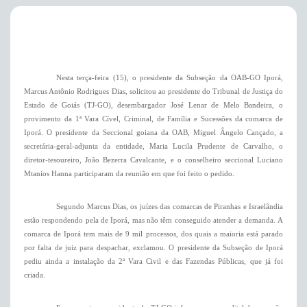
Nesta terça-feira (15), o presidente da Subseção da OAB-GO Iporá,
Marcus Antônio Rodrigues Dias, solicitou ao presidente do Tribunal de Justiça do
Estado de Goiás (TJ-GO), desembargador José Lenar de Melo Bandeira, o
provimento da 1ª Vara Cível, Criminal, de Família e Sucessões da comarca de
Iporá. O presidente da Seccional goiana da OAB, Miguel Ângelo Cançado, a
secretária-geral-adjunta da entidade, Maria Lucila Prudente de Carvalho, o
diretor-tesoureiro, João Bezerra Cavalcante, e o conselheiro seccional Luciano
Mtanios Hanna participaram da reunião em que foi feito o pedido.
Segundo Marcus Dias, os juízes das comarcas de Piranhas e Israelândia
estão respondendo pela de Iporá, mas não têm conseguido atender a demanda. A
comarca de Iporá tem mais de 9 mil processos, dos quais a maioria está parado
por falta de juiz para despachar, exclamou. O presidente da Subseção de Iporá
pediu ainda a instalação da 2ª Vara Civil e das Fazendas Públicas, que já foi
criada.