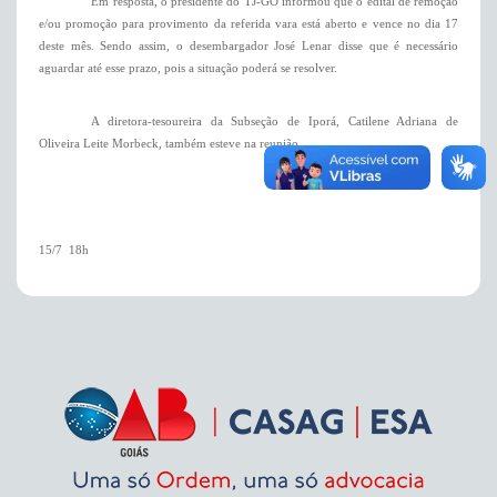
Em resposta, o presidente do TJ-GO informou que o edital
de
remoção
e/ou promoção
para provimento da referida vara está aberto e vence no dia 17
deste mês. Sendo assim, o desembargador José Lenar disse que é necessário
aguardar até esse prazo, pois a situação poderá se resolver.
A diretora-tesoureira da Subseção de Iporá, Catilene Adriana de
Oliveira Leite Morbeck, também esteve na reunião.
15/7  18h