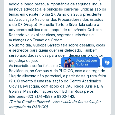
médio e longo prazo, a importância da segunda língua
na nova advocacia, e principais carreiras jurídicas são os
temas em debate no dia 27. Já no dia 28, o presidente
da Associação Nacional dos Procuradores dos Estados
e do DF (Anape), Marcello Terto e Silva, fala sobre a
advocacia pública e seu papel de relevância. Geibson
Resende vai explicar dicas, segredos, mistérios e
mudanças do Exame de Ordem.
No último dia, Queops Barreto fala sobre desafios, dicas
e segredos para quem quer ser delegado. Também
serão abordadas dicas para quem deseja ser promotor
de justiça ou juiz.
As inscrições serão feitas no Centro Acadêmico Clóvis
Bevilácqua, no Campus V da PUC-GO, com a entrega de
1 kg de alimento não perecível, a partir desta quinta-feira
(21). O evento é uma realização do Centro Acadêmico
Clóvis Bevilácqua, com apoio da CAJ, Rede Juris e LFG
Goiânia. Mais informações com Edimar Rosa pelos
telefones (62) 8174-4593 e 9803-442.
(Texto: Carolina Pessoni – Assessoria de Comunicação
Integrada da OAB-GO)