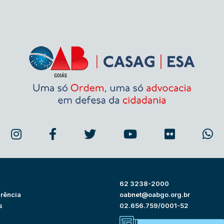
62 3238-2000
rência
oabnet@oabgo.org.br
s
02.656.759/0001-52