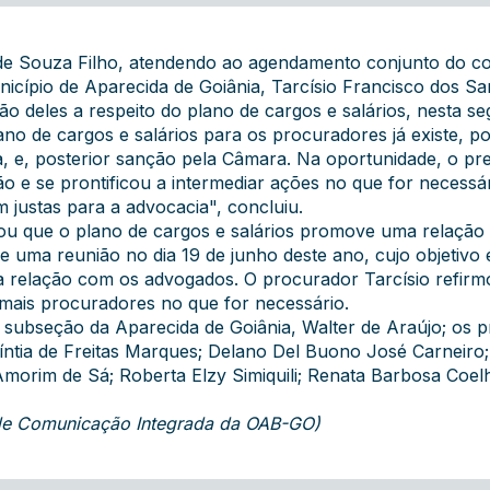
de Souza Filho, atendendo ao agendamento conjunto do co
cípio de Aparecida de Goiânia, Tarcísio Francisco dos S
ão deles a respeito do plano de cargos e salários, nesta 
lano de cargos e salários para os procuradores já existe, 
a, e, posterior sanção pela Câmara. Na oportunidade, o p
ão e se prontificou a intermediar ações no que for necessá
m justas para a advocacia", concluiu.
u que o plano de cargos e salários promove uma relação ma
uma reunião no dia 19 de junho deste ano, cujo objetivo é
 relação com os advogados. O procurador Tarcísio refir
emais procuradores no que for necessário.
 subseção da Aparecida de Goiânia, Walter de Araújo; os
Cíntia de Freitas Marques; Delano Del Buono José Carneiro
 Amorim de Sá; Roberta Elzy Simiquili; Renata Barbosa Coel
 de Comunicação Integrada da OAB-GO)