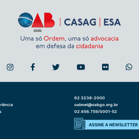
62 3238-2000
rência
oabnet@oabgo.org.br
s
02.656.759/0001-52