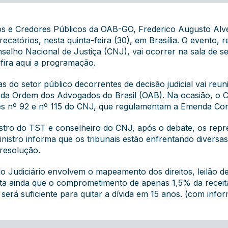
 e Credores Públicos da OAB-GO, Frederico Augusto Alves de
catórios, nesta quinta-feira (30), em Brasília. O evento, r
elho Nacional de Justiça (CNJ), vai ocorrer na sala de se
fira
aqui
a programação.
 do setor público decorrentes de decisão judicial vai reu
 e da Ordem dos Advogados do Brasil (OAB). Na ocasião, o 
ões nº 92 e nº 115 do CNJ, que regulamentam a Emenda Con
stro do TST e conselheiro do CNJ, após o debate, os repr
istro informa que os tribunais estão enfrentando diversas
 resolução.
 Judiciário envolvem o mapeamento dos direitos, leilão de 
alta ainda que o comprometimento de apenas 1,5% da recei
será suficiente para quitar a dívida em 15 anos. (com info