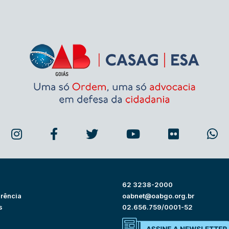
62 3238-2000
rência
oabnet@oabgo.org.br
s
02.656.759/0001-52