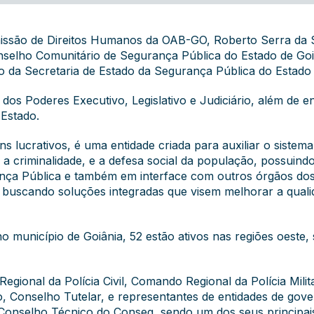
missão de Direitos Humanos da OAB-GO, Roberto Serra da S
elho Comunitário de Segurança Pública do Estado de Goiás
ório da Secretaria de Estado da Segurança Pública do Estad
dos Poderes Executivo, Legislativo e Judiciário, além de en
 Estado.
ins lucrativos, é uma entidade criada para auxiliar o siste
 criminalidade, e a defesa social da população, possuindo a
nça Pública e também em interface com outros órgãos dos
s buscando soluções integradas que visem melhorar a qual
 município de Goiânia, 52 estão ativos nas regiões oeste, s
gional da Polícia Civil, Comando Regional da Polícia Milit
lico, Conselho Tutelar, e representantes de entidades de g
o Conselho Técnico do Conseg, sendo um dos seus principai