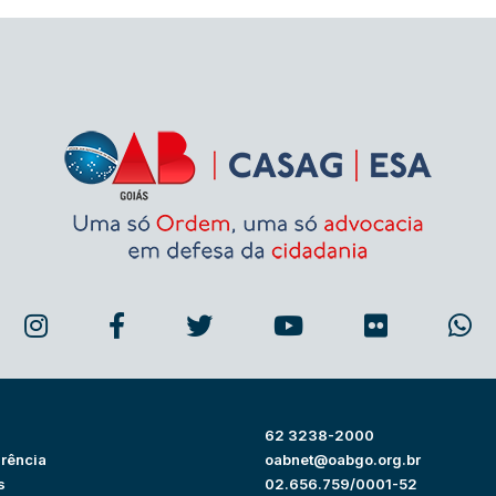
62 3238-2000
rência
oabnet@oabgo.org.br
s
02.656.759/0001-52