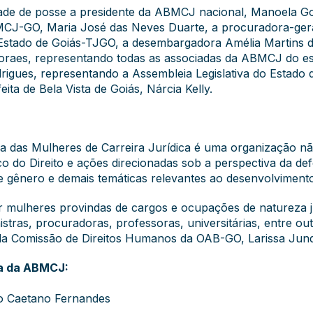
de de posse a presidente da ABMCJ nacional, Manoela Gon
MCJ-GO, Maria José das Neves Duarte, a procuradora-geral
 Estado de Goiás-TJGO, a desembargadora Amélia Martins d
 Moraes, representando todas as associadas da ABMCJ do es
igues, representando a Assembleia Legislativa do Estado de
eita de Bela Vista de Goiás, Nárcia Kelly.
ira das Mulheres de Carreira Jurídica é uma organização n
ítico do Direito e ações direcionadas sob a perspectiva da
de de gênero e demais temáticas relevantes ao desenvolvim
 mulheres provindas de cargos e ocupações de natureza j
stras, procuradoras, professoras, universitárias, entre out
e da Comissão de Direitos Humanos da OAB-GO, Larissa Jun
ia da ABMCJ:
ro Caetano Fernandes