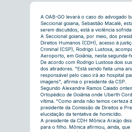
A OAB-GO levará o caso do advogado bal
Seccional goiana, Sebastião Macalé, esta
serem discutidos, está a violência sofr
A Seccional goiana, por meio, dos presi
Direitos Humanos (CDH), acesso à justiç
Criminal (CSP), Rodrigo Lustosa, acomp
Aeroporto, em Goiânia, nesta segunda-fei
De acordo com Rodrigo Lustosa dois sus
dos atiradores. "Está sendo feita uma a
responsável pelo caso irá ao hospital p
imagens", afirma o presidente da CSP.
Segundo Alexandre Ramos Caiado ontem fo
Ortopédico de Goiânia onde Uberth Cordei
vítima. "Como ainda não temos certeza 
presidente da Comissão de Direitos e Pr
elucidação da tentativa de homicídio.
A presidente da CDH Mônica Araújo diss
para o filho. Mônica afirmou, ainda, que