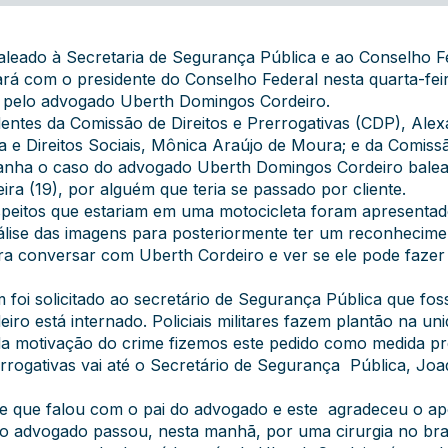
eado à Secretaria de Segurança Pública e ao Conselho Fe
rá com o presidente do Conselho Federal nesta quarta-feira
ida pelo advogado Uberth Domingos Cordeiro.
dentes da Comissão de Direitos e Prerrogativas (CDP), Al
a e Direitos Sociais, Mônica Araújo de Moura; e da Comiss
anha o caso do advogado Uberth Domingos Cordeiro balean
ra (19), por alguém que teria se passado por cliente.
peitos que estariam em uma motocicleta foram apresentad
nálise das imagens para posteriormente ter um reconhecime
ara conversar com Uberth Cordeiro e ver se ele pode faze
i solicitado ao secretário de Segurança Pública que fosse 
ro está internado. Policiais militares fazem plantão na un
da motivação do crime fizemos este pedido como medida pr
errogativas vai até o Secretário de Segurança Pública, J
e que falou com o pai do advogado e este agradeceu o apo
 o advogado passou, nesta manhã, por uma cirurgia no braço