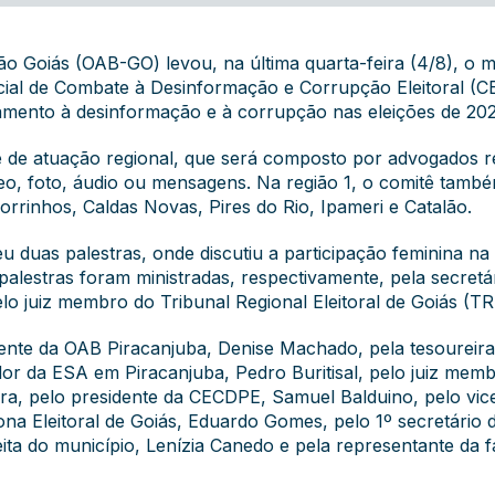
o Goiás (OAB-GO) levou, na última quarta-feira (4/8), o 
ecial de Combate à Desinformação e Corrupção Eleitoral (C
tamento à desinformação e à corrupção nas eleições de 202
ê de atuação regional, que será composto por advogados r
eo, foto, áudio ou mensagens. Na região 1, o comitê tamb
orrinhos, Caldas Novas, Pires do Rio, Ipameri e Catalão.
uas palestras, onde discutiu a participação feminina na p
palestras foram ministradas, respectivamente, pela secretár
lo juiz membro do Tribunal Regional Eleitoral de Goiás (T
dente da OAB Piracanjuba, Denise Machado, pela tesoureir
r da ESA em Piracanjuba, Pedro Buritisal, pelo juiz memb
ra, pelo presidente da CECDPE, Samuel Balduino, pelo vic
Zona Eleitoral de Goiás, Eduardo Gomes, pelo 1º secretário
eita do município, Lenízia Canedo e pela representante da f