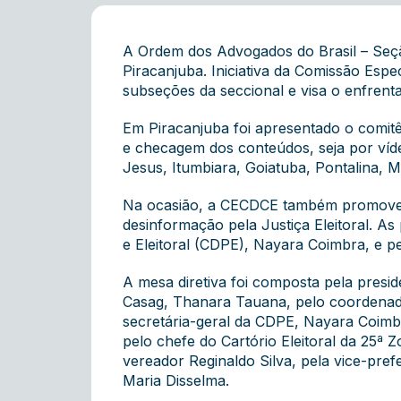
A Ordem dos Advogados do Brasil – Seçã
Piracanjuba. Iniciativa da Comissão Esp
subseções da seccional e visa o enfren
Em Piracanjuba foi apresentado o comit
e checagem dos conteúdos, seja por víd
Jesus, Itumbiara, Goiatuba, Pontalina, M
Na ocasião, a CECDCE também promoveu d
desinformação pela Justiça Eleitoral. As 
e Eleitoral (CDPE), Nayara Coimbra, e pe
A mesa diretiva foi composta pela presi
Casag, Thanara Tauana, pelo coordenado
secretária-geral da CDPE, Nayara Coimb
pelo chefe do Cartório Eleitoral da 25ª 
vereador Reginaldo Silva, pela vice-pref
Maria Disselma.