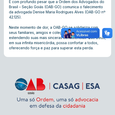
É com profundo pesar que a Ordem dos Advogados do
Brasil – Seção Goiás (OAB-GO) comunica o falecimento
da advogada Denise Maria Rodrigues Alves (OAB-GO nº
42.125).
Neste momento de dor, a OAB-GO se solidariza com
seus familiares, amigos e colegas de profissão,
estendendo suas mais sinceras condolências. Que Deus,
em sua infinita misericórdia, possa confortar a todos,
oferecendo força e paz para superar esta perda.