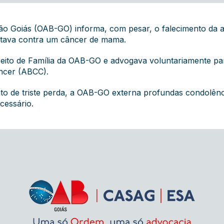
o Goiás (OAB-GO) informa, com pesar, o falecimento da a
lutava contra um câncer de mama.
eito de Família da OAB-GO e advogava voluntariamente par
ncer (ABCC).
to de triste perda, a OAB-GO externa profundas condolênci
ecessário.