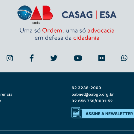
62 3238-2000
rência
oabnet@oabgo.org.br
s
02.656.759/0001-52