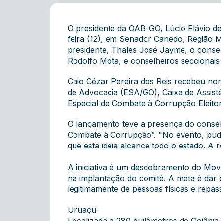
O presidente da OAB-GO, Lúcio Flávio de
feira (12), em Senador Canedo, Região Me
presidente, Thales José Jayme, o consel
Rodolfo Mota, e conselheiros seccionais
Caio Cézar Pereira dos Reis recebeu no
de Advocacia (ESA/GO), Caixa de Assistê
Especial de Combate à Corrupção Eleitor
O lançamento teve a presença do consel
Combate à Corrupção”. "No evento, pude r
que esta ideia alcance todo o estado. 
A iniciativa é um desdobramento do Movim
na implantação do comitê. A meta é dar
legitimamente de pessoas físicas e repas
Uruaçu
Localizada a 280 quilômetros de Goiâni