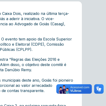
Caixa Dois, realizado na última terça-
a aderir à iniciativa. O vice-
tência ao Advogado de Goiás (Casag),
 O evento tem apoio da Escola Superior
lítico e Eleitoral (CDPE), Comissão
 Públicas (CPLPP).
stra “Regras das Eleições 2016 e
Além disso, o objetivo deste comitê é
tata Danúbio Remy.
 municipais deste ano, Goiás foi pioneiro
orcional ao valor arrecadado
o de contas transparente.
o Caixa 2, na próxima segunda-feira