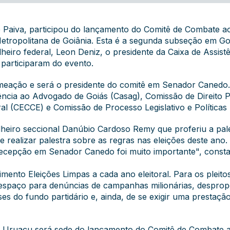
 Paiva, participou do lançamento do Comitê de Combate ao 
tropolitana de Goiânia. Esta é a segunda subseção em Goiás 
heiro federal, Leon Deniz, o presidente da Caixa de Assis
 participaram do evento.
meação e será o presidente do comitê em Senador Canedo.
ncia ao Advogado de Goiás (Casag), Comissão de Direito Po
al (CECCE) e Comissão de Processo Legislativo e Políticas
heiro seccional Danúbio Cardoso Remy que proferiu a pale
ealizar palestra sobre as regras nas eleições deste ano. 
A recepção em Senador Canedo foi muito importante", cons
ento Eleições Limpas a cada ano eleitoral. Para os pleitos
 espaço para denúncias de campanhas milionárias, desprop
ses do fundo partidário e, ainda, de se exigir uma prestaçã
a, Uruaçu será sede do lançamento do Comitê de Combate a