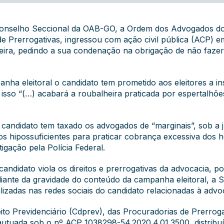
 Conselho Seccional da OAB-GO, a Ordem dos Advogados do
de Prerrogativas, ingressou com ação civil pública (ACP) e
ueira, pedindo a sua condenação na obrigação de não faze
anha eleitoral o candidato tem prometido aos eleitores a i
isso “(…) acabará a roubalheira praticada por espertalhõ
ndidato tem taxado os advogados de “marginais”, sob a just
os hipossuficientes para praticar cobrança excessiva dos 
igação pela Polícia Federal.
idato viola os direitos e prerrogativas da advocacia, pois 
diante da gravidade do conteúdo da campanha eleitoral, a 
alizadas nas redes sociais do candidato relacionadas à advo
ito Previdenciário (Cdprev), das Procuradorias de Prerroga
utuada sob o nº ACP 1038298-54.2020.4.01.3500, distribuíd