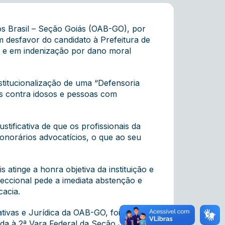
s Brasil – Seção Goiás (OAB-GO), por
m desfavor do candidato à Prefeitura de
r e em indenização por dano moral
nstitucionalização de uma “Defensoria
es contra idosos e pessoas com
ificativa de que os profissionais da
honorários advocatícios, o que ao seu
atinge a honra objetiva da instituição e
Seccional pede a imediata abstenção e
cacia.
tivas e Jurídica da OAB-GO, foi
a à 2ª Vara Federal da Seção Judiciária