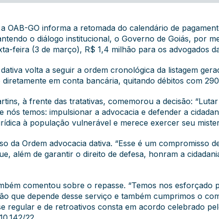
a, a OAB-GO informa a retomada do calendário de pagamen
antendo o diálogo institucional, o Governo de Goiás, por m
exta-feira (3 de março), R$ 1,4 milhão para os advogados d
ativa volta a seguir a ordem cronológica da listagem gerad
do diretamente em conta bancária, quitando débitos com 2
tins, à frente das tratativas, comemorou a decisão: “Luta
e nós temos: impulsionar a advocacia e defender a cidadani
jurídica à população vulnerável e merece exercer seu miste
so da Ordem advocacia dativa. “Esse é um compromisso de
ue, além de garantir o direito de defesa, honram a cidadan
, também comentou sobre o repasse. “Temos nos esforçado p
dão que depende desse serviço e também cumprimos o co
asse regular e de retroativos consta em acordo celebrado 
10.142/22.