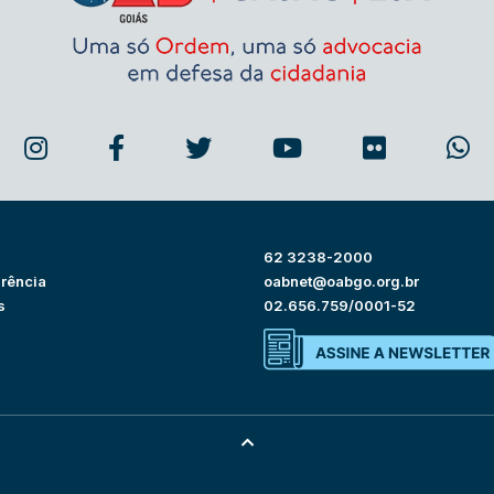
62 3238-2000
rência
oabnet@oabgo.org.br
s
02.656.759/0001-52