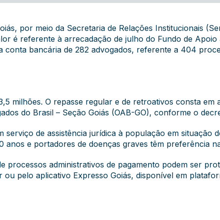
s, por meio da Secretaria de Relações Institucionais (Ser
valor é referente à arrecadação de julho do Fundo de Apo
na conta bancária de 282 advogados, referente a 404 proces
3,5 milhões. O repasse regular e de retroativos consta e
dos do Brasil – Seção Goiás (OAB-GO), conforme o decret
 serviço de assistência jurídica à população em situação de
60 anos e portadores de doenças graves têm preferência na
de processos administrativos de pagamento podem ser proto
r ou pelo aplicativo Expresso Goiás, disponível em platafo