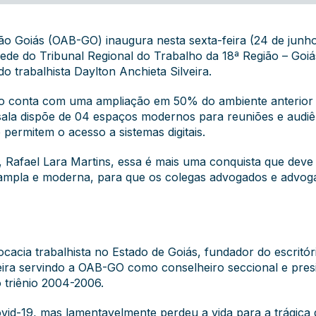
 Goiás (OAB-GO) inaugura nesta sexta-feira (24 de junho)
ede do Tribunal Regional do Trabalho da 18ª Região – Goiá
 trabalhista Daylton Anchieta Silveira.
aço conta com uma ampliação em 50% do ambiente anterior
sala dispõe de 04 espaços modernos para reuniões e audiên
ermitem o acesso a sistemas digitais.
afael Lara Martins, essa é mais uma conquista que deve s
a ampla e moderna, para que os colegas advogados e advoga
ocacia trabalhista no Estado de Goiás, fundador do escritó
ira servindo a OAB-GO como conselheiro seccional e presi
 triênio 2004-2006.
id-19, mas lamentavelmente perdeu a vida para a trágica